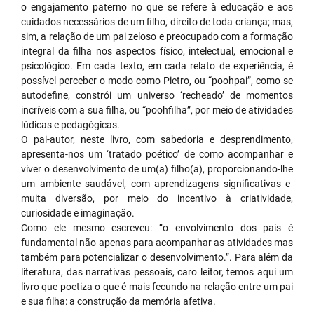
o engajamento paterno no que se refere à educação e aos
cuidados necessários
de um filho, direito
de toda criança
;
mas,
sim, a relação de um pai zeloso e preocupado com a formação
integral da filha
nos aspectos físico, intelectual, emocional e
psicológico. Em cada texto, em cada relato de experiência, é
possível perceber o modo como
Pietro,
ou
“
poohpai
”
, como se
autodefine
, constrói um universo ‘recheado’ de momentos
incríveis com
a sua filha, ou
“
poohfilha
”,
por meio de atividades
lúdicas e pedagógicas.
O
pai-autor
, neste livro, com sabedoria e desprendimento,
apresenta-nos um ‘tratado poético’ de como acompanhar e
viver o desenvolvimento de um(a) filho(a)
, proporcionando-lhe
um ambiente saudável, com aprendizagens significativas e
muita diversão, por meio do incentivo à criatividade,
curiosidade e imaginação.
Como ele mesmo escreveu: “o envolvimento dos pais é
fundamental não apenas para acompanhar as atividades mas
também para potencializar o desenvolvimento.”. Para além da
literatura, das narrativas pessoais, caro leitor, temos aqui um
livro que poetiza o que é mais fecundo na relação entre um pai
e sua filha: a construção da memória afetiva.